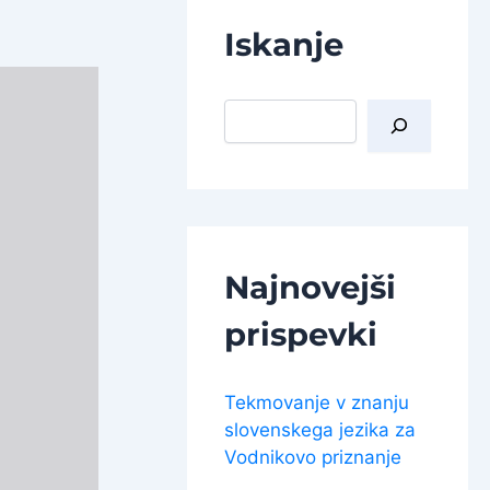
Iskanje
I
š
č
i
Najnovejši
prispevki
Tekmovanje v znanju
slovenskega jezika za
Vodnikovo priznanje