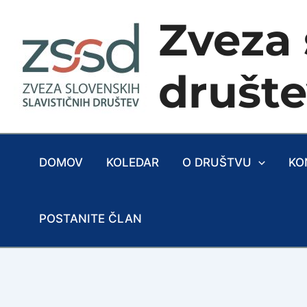
Skip
Zveza 
to
content
društ
DOMOV
KOLEDAR
O DRUŠTVU
KO
POSTANITE ČLAN