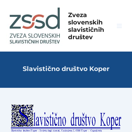
Skip
to
Zveza
content
slovenskih
slavističnih
Mai
društev
Men
Slavistično društvo Koper