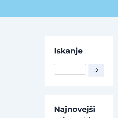
Iskanje
I
š
č
i
Najnovejši