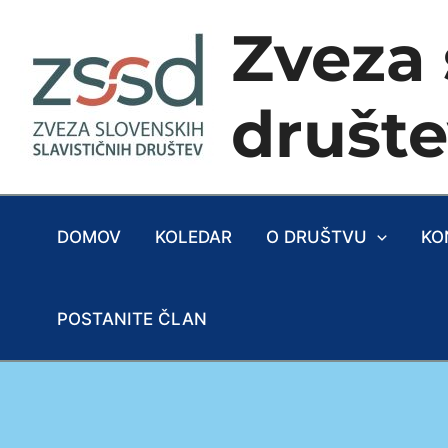
Skip
Zveza 
to
content
društ
DOMOV
KOLEDAR
O DRUŠTVU
KO
POSTANITE ČLAN