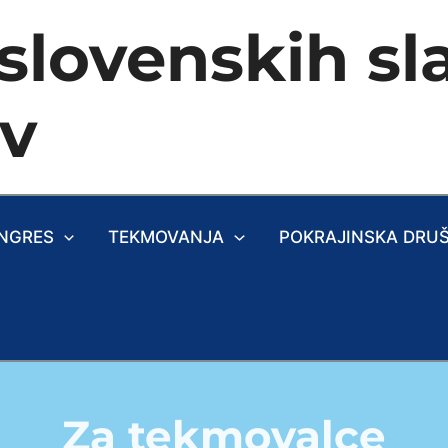
slovenskih sla
ev
NGRES
TEKMOVANJA
POKRAJINSKA DRU
Za tekmovalce