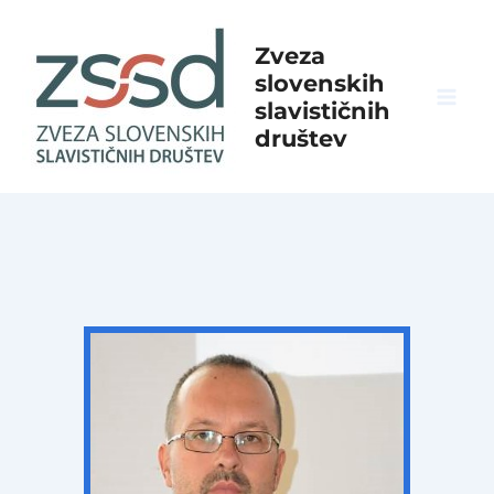
Skip
to
Zveza
content
slovenskih
slavističnih
Mai
društev
Men