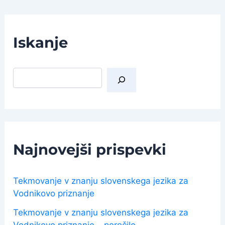
Iskanje
I
š
č
i
Najnovejši prispevki
Tekmovanje v znanju slovenskega jezika za
Vodnikovo priznanje
Tekmovanje v znanju slovenskega jezika za
Vodnikovo priznanje – poročilo