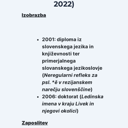
2022)
Izobrazba
Izobrazb
2001: diploma iz
a s
slovenskega jezika in
književnosti ter
Pouk
primerjalnega
eletnih
slovanskega jezikoslovje
(
Neregularni refleks za
zvijanje
psl. *ě v rezijanskem
i pri
narečju slovenščine
)
u v
2006: doktorat (
Ledinska
imena v kraju Livek in
njegovi okolici
)
Zaposlitev