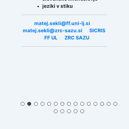
jeziki v stiku
matej.sekli@ff.uni-lj.si
matej.sekli@zrc-sazu.si
SICRIS
FF UL
ZRC SAZU
andr
andr
SICR