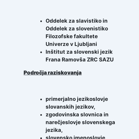
vo mesto
Oddelek za slavistiko in
Oddelek za slovenistiko
Zaposlit
Filozofske fakultete
Univerze v Ljubljani
Inštitut za slovenski jezik
in
Frana Ramovša ZRC SAZU
idaktika
alna
Področja raziskovanja
t
vnih
 kulture
ti
primerjalno jezikoslovje
Področja
slovanskih jezikov,
zgodovinska slovnica in
s.si
narečjeslovje slovenskega
esto
jezika,
slovensko imenoslovje