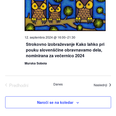
iska
in
ogle
12. septembra 2024 @ 16:00
–
21:30
Strokovno izobraževanje Kako lahko pri
pouku slovenščine obravnavamo dela,
nominirana za večernico 2024
Murska Sobota
Predhodni
Danes
Dogod
Naslednji
Dogodki
Naroči se na koledar