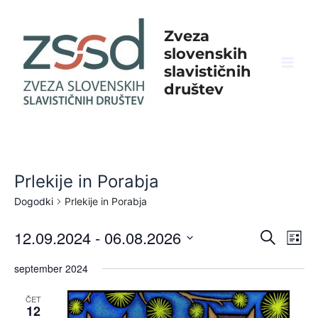
Skip
to
Zveza
content
slovenskih
slavističnih
Mai
društev
Men
Prlekije in Porabja
Dogodki
Prlekije in Porabja
Dog
D
12.09.2024
 - 
06.08.2026
Iskanje
Sezn
Izberite
Po
Navi
september 2024
datum.
Na
za
ČET
12