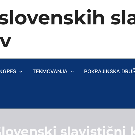
slovenskih sla
ev
NGRES
TEKMOVANJA
POKRAJINSKA DRU
Slovenski slavistični