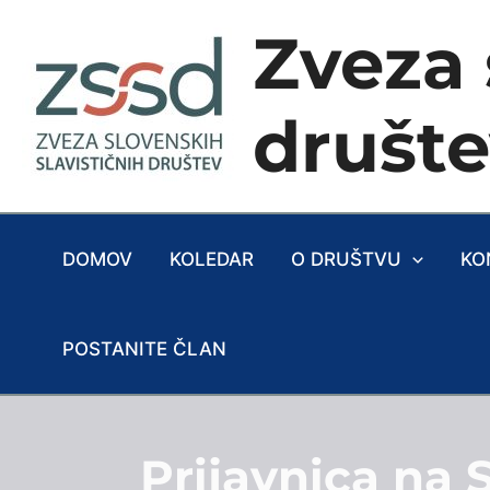
Skip
Zveza 
to
content
društ
DOMOV
KOLEDAR
O DRUŠTVU
KO
POSTANITE ČLAN
Prijavnica na 