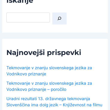
Iskanje
I
š
č
i
Najnovejši prispevki
Tekmovanje v znanju slovenskega jezika za
Vodnikovo priznanje
Tekmovanje v znanju slovenskega jezika za
Vodnikovo priznanje – poročilo
Uradni rezultati 13. državnega tekmovanja
Slovenščina ima dolg jezik – Književnost na filmu