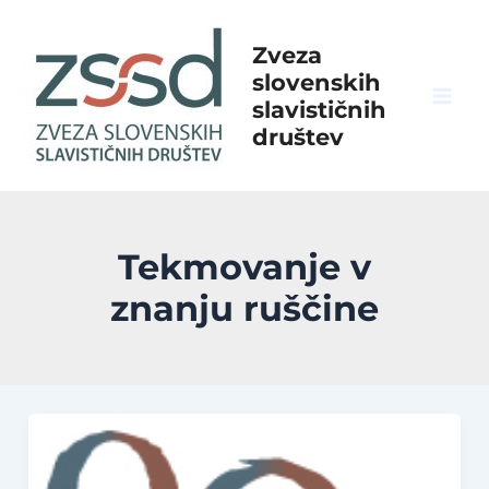
Skip
to
Zveza
content
slovenskih
slavističnih
Mai
društev
Men
Tekmovanje v
znanju ruščine