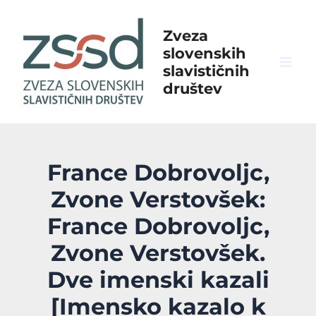
Skip
to
Zveza
content
slovenskih
slavističnih
Mai
društev
Men
France Dobrovoljc,
Zvone Verstovšek:
France Dobrovoljc,
Zvone Verstovšek.
Dve imenski kazali
[Imensko kazalo k