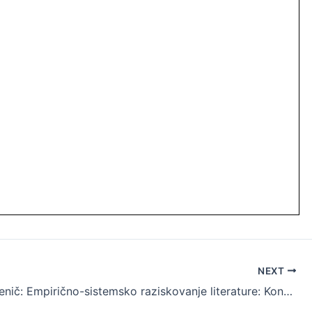
NEXT
Urška Perenič: Empirično-sistemsko raziskovanje literature: Konceptualne podlage, teoretski modeli in uporabni primeri