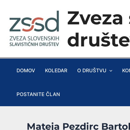
Skip
Zveza 
to
content
društ
DOMOV
KOLEDAR
O DRUŠTVU
KO
POSTANITE ČLAN
Mateja Pezdirc Barto