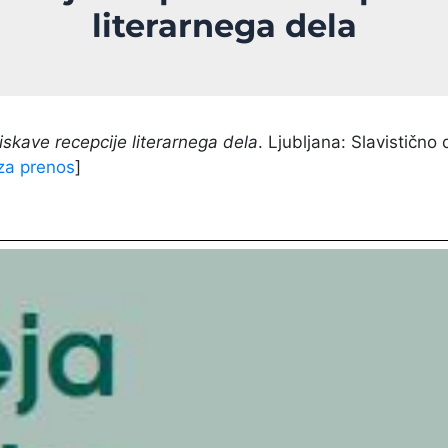
literarnega dela
skave recepcije literarnega dela
. Ljubljana: Slavistično 
za prenos
]