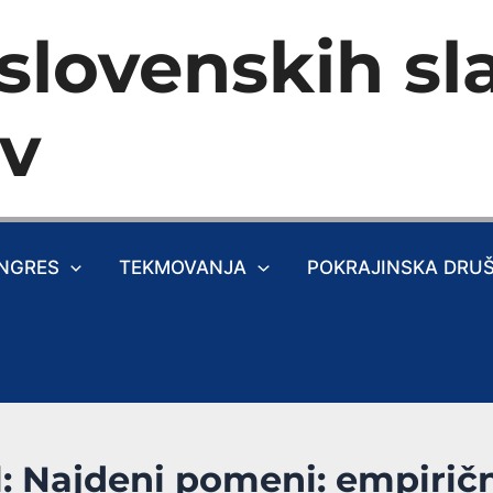
slovenskih sla
ev
NGRES
TEKMOVANJA
POKRAJINSKA DRU
l: Najdeni pomeni: empiričn