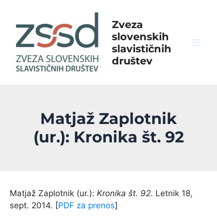
Skip
to
Zveza
content
slovenskih
slavističnih
Mai
društev
Men
Matjaž Zaplotnik
(ur.): Kronika št. 92
Matjaž Zaplotnik (ur.):
Kronika št. 92
. Letnik 18,
sept. 2014. [
PDF za prenos
]