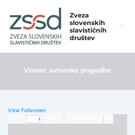
Skip
to
Zveza
content
slovenskih
slavističnih
Mai
društev
Men
Vzorec avtorske pogodbe
View Fullscreen