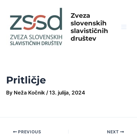
Skip
to
Zveza
content
slovenskih
slavističnih
Mai
društev
Men
Pritličje
By
Neža Kočnik
/
13. julija, 2024
Post
PREVIOUS
NEXT