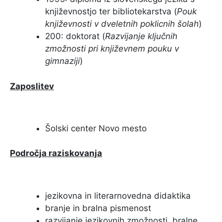
književnostjo ter bibliotekarstva (
Pouk
književnosti v dveletnih poklicnih šolah
)
200: doktorat (
Razvijanje ključnih
zmožnosti pri književnem pouku v
gimnaziji
)
Zaposlitev
Šolski center Novo mesto
Področja raziskovanja
jezikovna in literarnovedna didaktika
branje in bralna pismenost
razvijanje jezikovnih zmožnosti, bralne