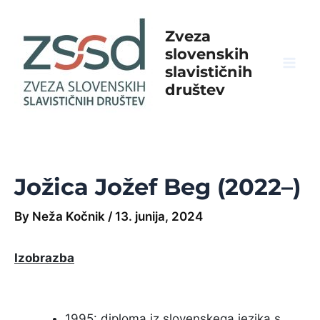
Skip
to
Zveza
content
slovenskih
slavističnih
Mai
društev
Men
Jožica Jožef Beg (2022–)
By
Neža Kočnik
/
13. junija, 2024
Izobrazba
1995: diploma iz slovenskega jezika s