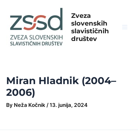
Skip
to
Zveza
content
slovenskih
slavističnih
Mai
društev
Men
Miran Hladnik (2004–
2006)
By
Neža Kočnik
/
13. junija, 2024