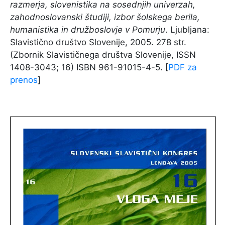
razmerja, slovenistika na sosednjih univerzah,
zahodnoslovanski študiji, izbor šolskega berila,
humanistika in družboslovje v Pomurju
. Ljubljana:
Slavistično društvo Slovenije, 2005. 278 str.
(Zbornik Slavističnega društva Slovenije, ISSN
1408-3043; 16) ISBN 961-91015-4-5. [
PDF za
prenos
]