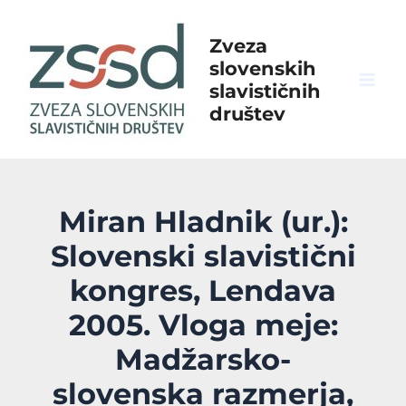
Skip
to
Zveza
content
slovenskih
slavističnih
Mai
društev
Men
Miran Hladnik (ur.):
Slovenski slavistični
kongres, Lendava
2005. Vloga meje:
Madžarsko-
slovenska razmerja,