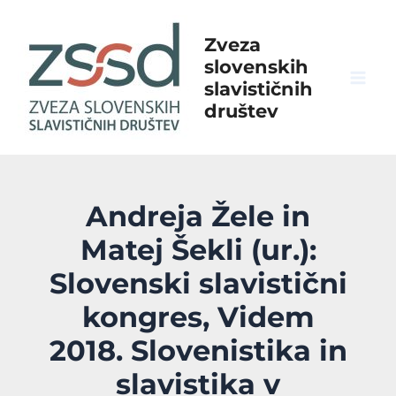
Skip
to
Zveza
content
slovenskih
slavističnih
Mai
društev
Men
Andreja Žele in
Matej Šekli (ur.):
Slovenski slavistični
kongres, Videm
2018. Slovenistika in
slavistika v