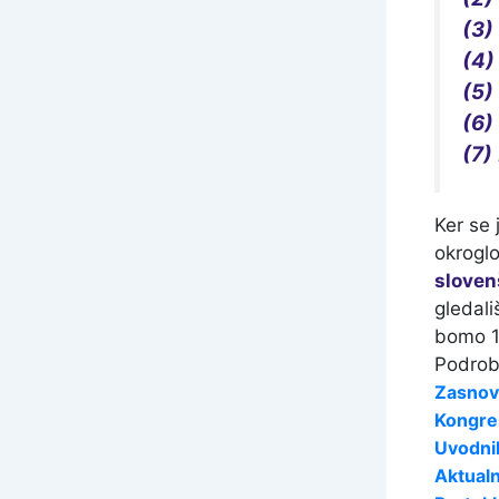
(3)
(4)
(5)
(6)
(7)
Ker se 
okroglo
slovenš
gledali
bomo 15
Podrobn
Zasnov
Kongre
Uvodni
Aktual