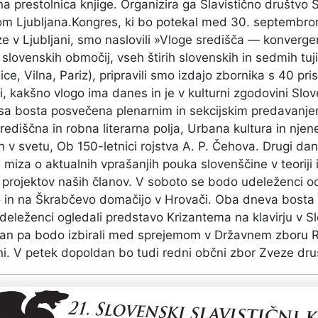
a prestolnica knjige. Organizira ga Slavistično društvo S
m Ljubljana.Kongres, ki bo potekal med 30. septembrom 
e v Ljubljani, smo naslovili »Vloge središča — konvergenc
 slovenskih območij, vseh štirih slovenskih in sedmih tuji
ce, Vilna, Pariz), pripravili smo izdajo zbornika s 40 pr
ti, kakšno vlogo ima danes in je v kulturni zgodovini Sl
sa bosta posvečena plenarnim in sekcijskim predavanjem
rediščna in robna literarna polja, Urbana kultura in nje
 v svetu, Ob 150-letnici rojstva A. P. Čehova. Drugi d
 miza o aktualnih vprašanjih pouka slovenščine v teoriji 
n projektov naših članov. V soboto se bodo udeleženci odp
 in na Škrabčevo domačijo v Hrovači. Oba dneva bosta t
deleženci ogledali predstavo Krizantema na klavirju v 
dan pa bodo izbirali med sprejemom v Državnem zboru R
ni. V petek dopoldan bo tudi redni občni zbor Zveze druš