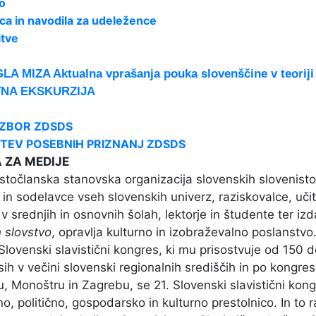
o
ica in navodila za udeležence
itve
A MIZA Aktualna vprašanja pouka slovenščine v teoriji 
NA EKSKURZIJA
 ZBOR ZDSDS
ITEV POSEBNIH PRIZNANJ ZDSDS
A ZA MEDIJE
očlanska stanovska organizacija slovenskih slovenistov 
e in sodelavce vseh slovenskih univerz, raziskovalce, uči
 v srednjih in osnovnih šolah, lektorje in študente ter izd
n slovstvo
, opravlja kulturno in izobraževalno poslanstv
 Slovenski slavistični kongres, ki mu prisostvuje od 15
ih v večini slovenski regionalnih središčih in po kongres
, Monoštru in Zagrebu, se 21. Slovenski slavistični kong
no, politično, gospodarsko in kulturno prestolnico. In to r