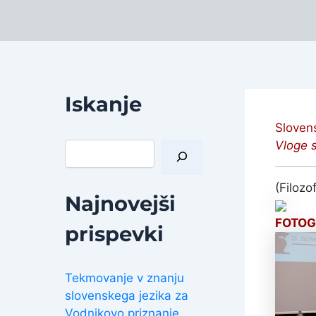
Iskanje
Slovens
Vloge s
I
š
č
(Filozo
i
Najnovejši
FOTOG
prispevki
Tekmovanje v znanju
slovenskega jezika za
Vodnikovo priznanje