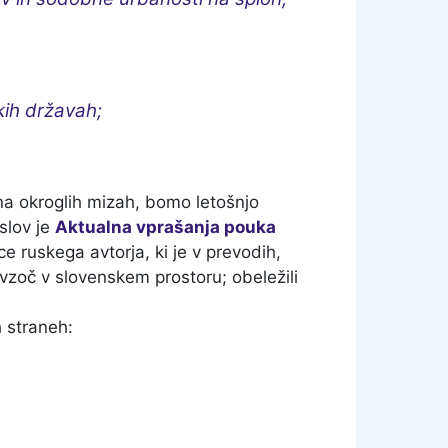
;
kih državah;
 na okroglih mizah, bomo letošnjo
slov je
Aktualna vprašanja pouka
ce ruskega avtorja, ki je v prevodih,
vzoč v slovenskem prostoru; obeležili
 straneh: