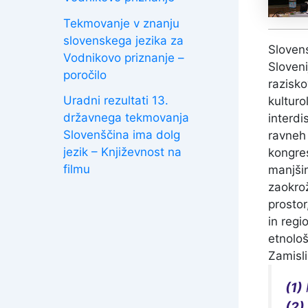
Tekmovanje v znanju
slovenskega jezika za
Slovens
Vodnikovo priznanje –
Sloveni
poročilo
razisko
Uradni rezultati 13.
kulturo
državnega tekmovanja
interdi
Slovenščina ima dolg
ravneh
jezik – Književnost na
kongres
filmu
manjšin
zaokro
prostor
in regi
etnološ
Zamisli
(1)
(2)