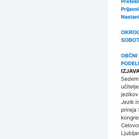
Pretekl
Prijavn
Nastan
OKROGL
SOBOT
OBČNI
PODEL
IZJAV
Sedemst
učitelj
jezikov
Jezik i
prireja
kongres
Celovcu
Ljublja