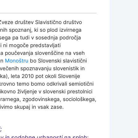
 Zveze društev Slavistično društvo
nih spoznanj, ki so plod izvirnega
 sega pa tudi v sosednja področja
si ni mogoče predstavljati
ega poučevanja slovenščine na vseh
in
Monoštru
bo Slovenski slavistični
večenih spoznavanju slovenistik in
ka), leta 2010 pot okoli Slovenije
krovno temo bomo odkrivali semiotični
kovno življenje v slovenski prestolnici
terarnega, zgodovinskega, sociološkega,
ivimo skupaj in vsak zase.
j;
ov in sodobne urbanosti na sploh;