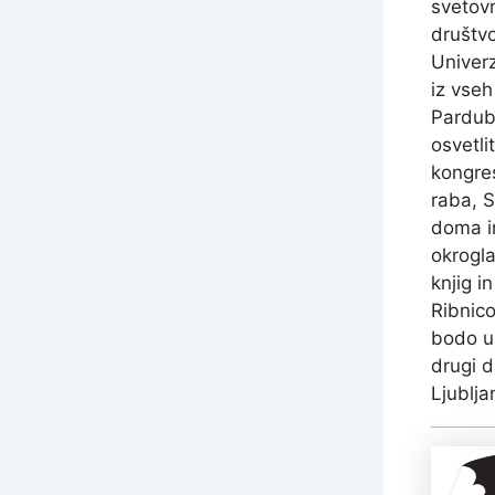
svetovn
društvo
Univerz
iz vseh
Pardubi
osvetli
kongre
raba, S
doma in
okrogla
knjig i
Ribnico
bodo u
drugi 
Ljublja