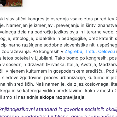
ki slavistični kongres je osrednja vsakoletna prireditev
je. Namenjen je izmenjavi, preverjanju in širitvi znanstve
valnega dela na področju jezikoslovja in literarne vede,
logije, etnologije, didaktike in pedagogike, brez katerih 
sciplinarno razširjene sodobne slovenistike niti uspešn
 izobraževanja. Po kongresih v
Zagrebu
,
Trstu
,
Celovcu
 letos potekal v Ljubljani. Tako bomo po kongresih, pos
 v sosednjih državah (Hrvaška, Italija, Avstrija, Madžars
žili v njenem kulturnem in gospodarskem središču. Pod 
, sledove zgodovine, proces urbanizacije, kulturno in jezi
onalnih središčih. Naš namen je, da z jezikoslovnega, li
kega in še katerega vidika predstavimo, kako v mestu ž
li smo si naslednje
sklope razpravljanja
:
knjižnojezikovni standard in govorice socialnih okoli
literarne upodobitve Ljubljane, govora Ljubljančan