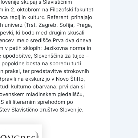
lovenije skupaj s Slavističnim
in 2. oktobrom na Filozofski fakulteti
a regij in kultur«. Referenti prihajajo
h univerz (Trst, Zagreb, Sofija, Praga,
ispevki, ki bodo med drugim skušali
ovencev imelo središče.Prva dva dneva
 v petih sklopih: Jezikovna norma in
ne upodobitve, Slovenščina za tujce –
an popoldne bosta na sporedu tudi
in praksi, ter predstavitve strokovnih
ravili na ekskurzijo v Novo Štifto,
udi kulturno obarvana: prvi dan si
Slovenskem mladinskem gledališču,
S ali literarnim sprehodom po
tev Slavistično društvo Slovenije.