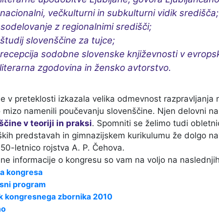
nacionalni, večkulturni in subkulturni vidik središča
sodelovanje z regionalnimi središči;
študij slovenščine za tujce;
recepcija sodobne slovenske književnosti v evrops
literarna zgodovina in žensko avtorstvo.
je v preteklosti izkazala velika odmevnost razpravljanja
 mizo namenili poučevanju slovenščine. Njen delovni na
čine v teoriji in praksi
. Spomniti se želimo tudi obletni
ških predstavah in gimnazijskem kurikulumu že dolgo na
0-letnico rojstva A. P. Čehova.
e informacije o kongresu so vam na voljo na naslednjih
a kongresa
sni program
k kongresnega zbornika 2010
no