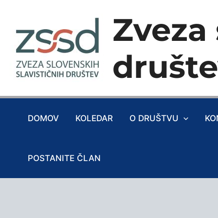
Skip
Zveza 
to
content
društ
DOMOV
KOLEDAR
O DRUŠTVU
KO
POSTANITE ČLAN