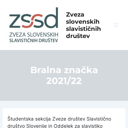
Skip
to
Zveza
content
slovenskih
slavističnih
Mai
društev
Men
Bralna značka
2021/22
Študentska sekcija Zveze društev Slavistično
društvo Slovenije in Oddelek za slavistiko