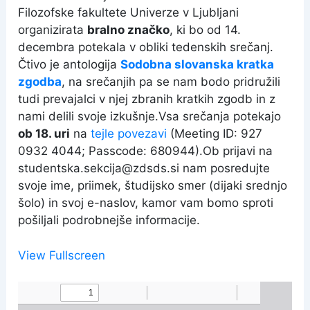
Filozofske fakultete Univerze v Ljubljani
organizirata
bralno značko
, ki bo od 14.
decembra potekala v obliki tedenskih srečanj.
Čtivo je antologija
Sodobna slovanska kratka
zgodba
, na srečanjih pa se nam bodo pridružili
tudi prevajalci v njej zbranih kratkih zgodb in z
nami delili svoje izkušnje.Vsa srečanja potekajo
ob 18. uri
na
tejle povezavi
(Meeting ID: 927
0932 4044; Passcode: 680944).Ob prijavi na
studentska.sekcija@zdsds.si nam posredujte
svoje ime, priimek, študijsko smer (dijaki srednjo
šolo) in svoj e-naslov, kamor vam bomo sproti
pošiljali podrobnejše informacije.
View Fullscreen