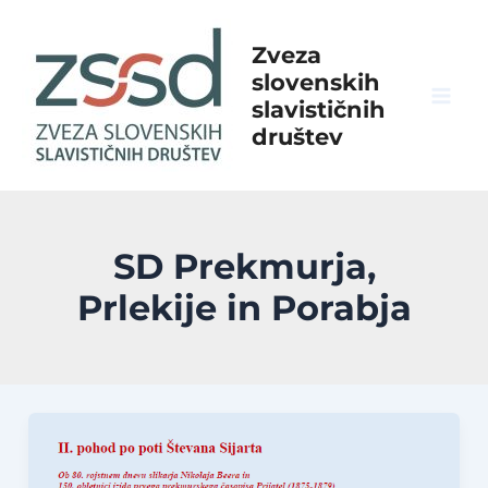
Skip
to
Zveza
content
slovenskih
slavističnih
Mai
društev
Men
SD Prekmurja,
Prlekije in Porabja