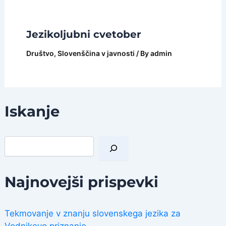
Jezikoljubni cvetober
Društvo
,
Slovenščina v javnosti
/ By
admin
Iskanje
I
š
č
i
Najnovejši prispevki
Tekmovanje v znanju slovenskega jezika za