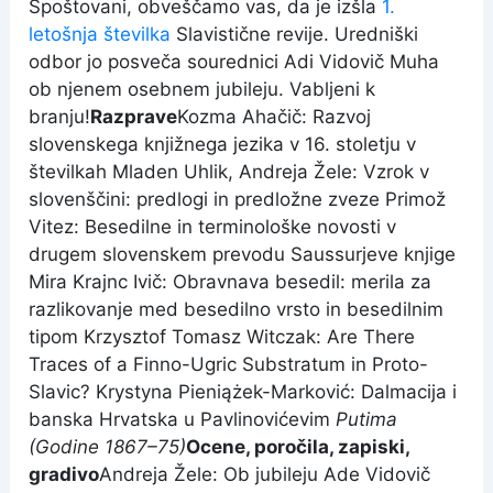
Spoštovani, obveščamo vas, da je izšla
1.
letošnja številka
Slavistične revije. Uredniški
odbor jo posveča sourednici Adi Vidovič Muha
ob njenem osebnem jubileju. Vabljeni k
branju!
Razprave
Kozma Ahačič: Razvoj
slovenskega knjižnega jezika v 16. stoletju v
številkah Mladen Uhlik, Andreja Žele: Vzrok v
slovenščini: predlogi in predložne zveze Primož
Vitez: Besedilne in terminološke novosti v
drugem slovenskem prevodu Saussurjeve knjige
Mira Krajnc Ivič: Obravnava besedil: merila za
razlikovanje med besedilno vrsto in besedilnim
tipom Krzysztof Tomasz Witczak: Are There
Traces of a Finno-Ugric Substratum in Proto-
Slavic? Krystyna Pieniążek-Marković: Dalmacija i
banska Hrvatska u Pavlinovićevim
Putima
(Godine 1867–75)
Ocene, poročila, zapiski,
gradivo
Andreja Žele: Ob jubileju Ade Vidovič