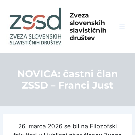
Skip
to
Zveza
content
slovenskih
slavističnih
Mai
društev
Men
NOVICA: častni član
ZSSD – Franci Just
26. marca 2026 se bil na Filozofski