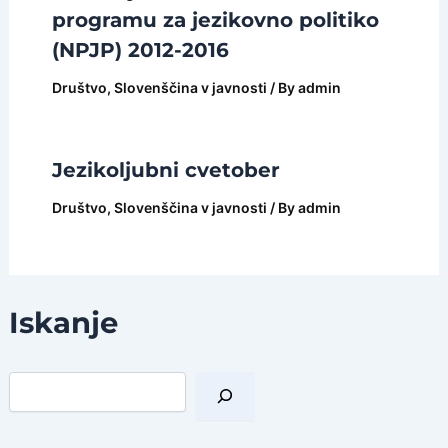
programu za jezikovno politiko
(NPJP) 2012-2016
Društvo
,
Slovenščina v javnosti
/ By
admin
Jezikoljubni cvetober
Društvo
,
Slovenščina v javnosti
/ By
admin
Iskanje
I
š
č
i