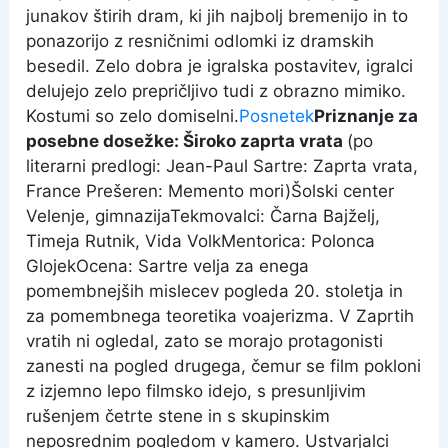
junakov štirih dram, ki jih najbolj bremenijo in to
ponazorijo z resničnimi odlomki iz dramskih
besedil. Zelo dobra je igralska postavitev, igralci
delujejo zelo prepričljivo tudi z obrazno mimiko.
Kostumi so zelo domiselni.
Posnetek
Priznanje za
posebne dosežke: Široko zaprta vrata
(po
literarni predlogi: Jean-Paul Sartre: Zaprta vrata,
France Prešeren: Memento mori)Šolski center
Velenje, gimnazijaTekmovalci: Čarna Bajželj,
Timeja Rutnik, Vida VolkMentorica: Polonca
GlojekOcena: Sartre velja za enega
pomembnejših mislecev pogleda 20. stoletja in
za pomembnega teoretika voajerizma. V Zaprtih
vratih ni ogledal, zato se morajo protagonisti
zanesti na pogled drugega, čemur se film pokloni
z izjemno lepo filmsko idejo, s presunljivim
rušenjem četrte stene in s skupinskim
neposrednim pogledom v kamero. Ustvarjalci