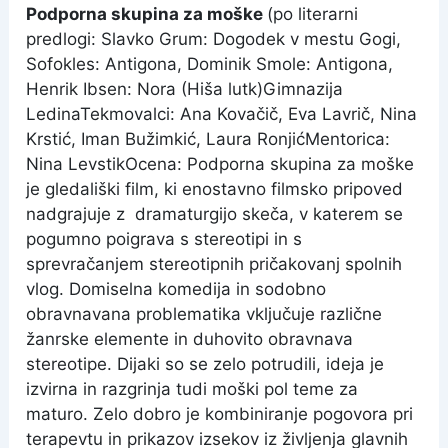
Podporna skupina za moške
(po literarni
predlogi: Slavko Grum: Dogodek v mestu Gogi,
Sofokles: Antigona, Dominik Smole: Antigona,
Henrik Ibsen: Nora (Hiša lutk)Gimnazija
LedinaTekmovalci: Ana Kovačič, Eva Lavrič, Nina
Krstić, Iman Bužimkić, Laura RonjićMentorica:
Nina LevstikOcena: Podporna skupina za moške
je gledališki film, ki enostavno filmsko pripoved
nadgrajuje z dramaturgijo skeča, v katerem se
pogumno poigrava s stereotipi in s
sprevračanjem stereotipnih pričakovanj spolnih
vlog. Domiselna komedija in sodobno
obravnavana problematika vključuje različne
žanrske elemente in duhovito obravnava
stereotipe. Dijaki so se zelo potrudili, ideja je
izvirna in razgrinja tudi moški pol teme za
maturo. Zelo dobro je kombiniranje pogovora pri
terapevtu in prikazov izsekov iz življenja glavnih