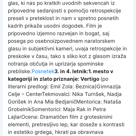
glas, ki nas po kratkih uvodnih sekvencah iz
pripovedne sedanjosti s pomočjo retrospekcije
preseli v preteklost in nam v spretno posnetih
kadrih prikaže usodni dogodek. Film je
pripovedno izjemno razvejan in bogat, saj
posega po osebnoizpovednem naratorskem
glasu in subjektivni kameri, uvaja retrospekcije in
preskoke v času, tako s sliko kot z glasom izraža
notranja občutja in uprizarja spominske
prebliske.
Posnetek
3. in 4. letnik:
1. mesto v
kategoriji in zlato priznanje: Vertigo
(po
literarni predlogi: Emil Zola: Beznica)Gimnazija
Celje – CenterTekmovalci: Nika Turnšek, Nadja
Gorišek in Ana Mia BedjaničMentorica: Nataša
GrobelnikSomentorici: Maja Rak in Petra
LajlarOcena: Dramatičen film z grotesknimi
elementi, pretresljivo lep, kar doseže s kontrasti
in estetiko grdega, hkrati pa obravnava