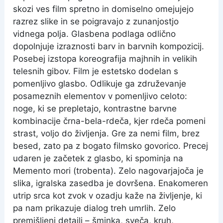
skozi ves film spretno in domiselno omejujejo
razrez slike in se poigravajo z zunanjostjo
vidnega polja. Glasbena podlaga odlično
dopolnjuje izraznosti barv in barvnih kompozicij.
Posebej izstopa koreografija majhnih in velikih
telesnih gibov. Film je estetsko dodelan s
pomenljivo glasbo. Odlikuje ga združevanje
posameznih elementov v pomenljivo celoto:
noge, ki se prepletajo, kontrastne barvne
kombinacije črna-bela-rdeča, kjer rdeča pomeni
strast, voljo do življenja. Gre za nemi film, brez
besed, zato pa z bogato filmsko govorico. Precej
udaren je začetek z glasbo, ki spominja na
Memento mori (trobenta). Zelo nagovarjajoča je
slika, igralska zasedba je dovršena. Enakomeren
utrip srca kot zvok v ozadju kaže na življenje, ki
pa nam prikazuje dialog treh umrlih. Zelo
premišljeni detajli – šminka, sveča, kruh,