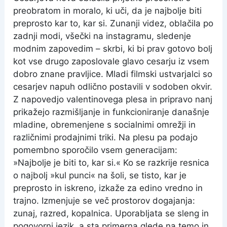
preobratom in moralo, ki uči, da je najbolje biti
preprosto kar to, kar si. Zunanji videz, oblačila po
zadnji modi, všečki na instagramu, sledenje
modnim zapovedim – skrbi, ki bi prav gotovo bolj
kot vse drugo zaposlovale glavo cesarju iz vsem
dobro znane pravljice. Mladi filmski ustvarjalci so
cesarjev napuh odlično postavili v sodoben okvir.
Z napovedjo valentinovega plesa in pripravo nanj
prikažejo razmišljanje in funkcioniranje današnje
mladine, obremenjene s socialnimi omrežji in
različnimi prodajnimi triki. Na plesu pa podajo
pomembno sporočilo vsem generacijam:
»Najbolje je biti to, kar si.« Ko se razkrije resnica
o najbolj »kul punci« na šoli, se tisto, kar je
preprosto in iskreno, izkaže za edino vredno in
trajno. Izmenjuje se več prostorov dogajanja:
zunaj, razred, kopalnica. Uporabljata se sleng in
pogovorni jezik, a sta primerna glede na temo in