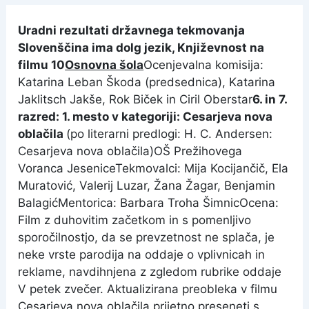
Uradni rezultati državnega tekmovanja
Slovenščina ima dolg jezik, Književnost na
filmu 10
Osnovna šola
Ocenjevalna komisija:
Katarina Leban Škoda (predsednica), Katarina
Jaklitsch Jakše, Rok Biček in Ciril Oberstar
6. in 7.
razred:
1. mesto v kategoriji:
Cesarjeva nova
oblačila
(po literarni predlogi: H. C. Andersen:
Cesarjeva nova oblačila)OŠ Prežihovega
Voranca JeseniceTekmovalci: Mija Kocijančič, Ela
Muratović, Valerij Luzar, Žana Žagar, Benjamin
BalagićMentorica: Barbara Troha ŠimnicOcena:
Film z duhovitim začetkom in s pomenljivo
sporočilnostjo, da se prevzetnost ne splača, je
neke vrste parodija na oddaje o vplivnicah in
reklame, navdihnjena z zgledom rubrike oddaje
V petek zvečer. Aktualizirana preobleka v filmu
Cesarjeva nova oblačila prijetno preseneti s