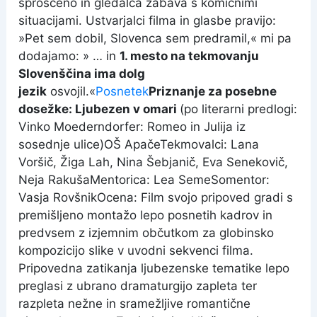
sproščeno in gledalca zabava s komičnimi
situacijami. Ustvarjalci filma in glasbe pravijo:
»Pet sem dobil, Slovenca sem predramil,« mi pa
dodajamo: » … in
1. mesto na tekmovanju
Slovenščina ima dolg
jezik
osvojil.«
Posnetek
Priznanje za posebne
dosežke: Ljubezen v omari
(po literarni predlogi:
Vinko Moederndorfer: Romeo in Julija iz
sosednje ulice)OŠ ApačeTekmovalci: Lana
Voršič, Žiga Lah, Nina Šebjanič, Eva Senekovič,
Neja RakušaMentorica: Lea SemeSomentor:
Vasja RovšnikOcena: Film svojo pripoved gradi s
premišljeno montažo lepo posnetih kadrov in
predvsem z izjemnim občutkom za globinsko
kompozicijo slike v uvodni sekvenci filma.
Pripovedna zatikanja ljubezenske tematike lepo
preglasi z ubrano dramaturgijo zapleta ter
razpleta nežne in sramežljive romantične