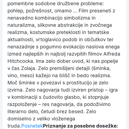
pomembne sodobne družbene probleme:
pohlep, požrešnost, omamo … Film preseneti z
nenavadno kombinacijo simbolizma in
naturalizma, slikovne abstrakcije in zvočnega
realizma, kostumske preteklosti in tematske
aktualnosti, vrtoglavico podob in občutkov ter
nenazadnje s pogumno evokacijo naslova enega
izmed najlepših in najbolj razvpitih filmov Alfreda
Hitchcocka. Ima zelo dober uvod, ki nas popelje
v čas Zolaja. Zelo premišljeni detajli (šminka,
vino, meso) kažejo na blišč in bedo realizma.
Moč šminke v povezavi s prostitucijo je zelo
izvirna. Zelo nagovarja tudi izviren pristop – igra
v kombinaciji s čudovito glasbo, ki stopnjuje
razpoloženje – res nagovarja, da podoživimo
literarno delo, četudi brez besed. Zelo
domiselno z veliko vloženega
truda.
Posnetek
Priznanje za posebne dosežke: