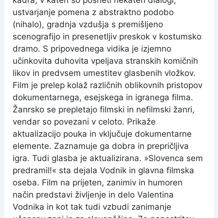
kadra, v kateri so posneti nekateri dialogi,
ustvarjanje pomena z abstraktno podobo
(nihalo), gradnja vzdušja s premišljeno
scenografijo in presenetljiv preskok v kostumsko
dramo. S pripovednega vidika je izjemno
učinkovita duhovita vpeljava stranskih komičnih
likov in predvsem umestitev glasbenih vložkov.
Film je prelep kolaž različnih oblikovnih pristopov
dokumentarnega, esejskega in igranega filma.
Žanrsko se prepletajo filmski in nefilmski žanri,
vendar so povezani v celoto. Prikaže
aktualizacijo pouka in vključuje dokumentarne
elemente. Zaznamuje ga dobra in prepričljiva
igra. Tudi glasba je aktualizirana. »Slovenca sem
predramil!« sta dejala Vodnik in glavna filmska
oseba. Film na prijeten, zanimiv in humoren
način predstavi življenje in delo Valentina
Vodnika in kot tak tudi vzbudi zanimanje