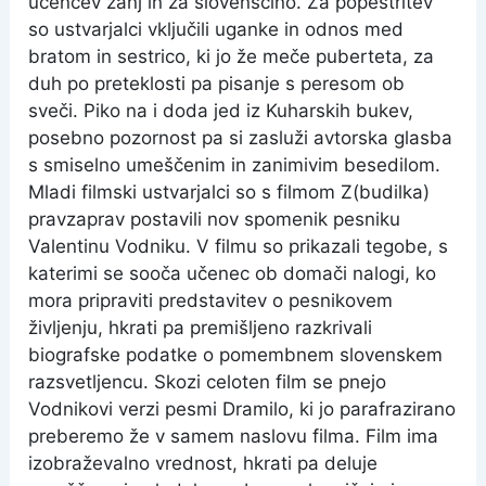
učencev zanj in za slovenščino. Za popestritev
so ustvarjalci vključili uganke in odnos med
bratom in sestrico, ki jo že meče puberteta, za
duh po preteklosti pa pisanje s peresom ob
sveči. Piko na i doda jed iz Kuharskih bukev,
posebno pozornost pa si zasluži avtorska glasba
s smiselno umeščenim in zanimivim besedilom.
Mladi filmski ustvarjalci so s filmom Z(budilka)
pravzaprav postavili nov spomenik pesniku
Valentinu Vodniku. V filmu so prikazali tegobe, s
katerimi se sooča učenec ob domači nalogi, ko
mora pripraviti predstavitev o pesnikovem
življenju, hkrati pa premišljeno razkrivali
biografske podatke o pomembnem slovenskem
razsvetljencu. Skozi celoten film se pnejo
Vodnikovi verzi pesmi Dramilo, ki jo parafrazirano
preberemo že v samem naslovu filma. Film ima
izobraževalno vrednost, hkrati pa deluje