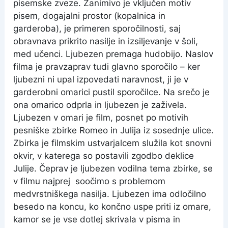
pisemske zveze. Zanimivo je vključen motiv
pisem, dogajalni prostor (kopalnica in
garderoba), je primeren sporočilnosti, saj
obravnava prikrito nasilje in izsiljevanje v šoli,
med učenci. Ljubezen premaga hudobijo. Naslov
filma je pravzaprav tudi glavno sporočilo – ker
ljubezni ni upal izpovedati naravnost, ji je v
garderobni omarici pustil sporočilce. Na srečo je
ona omarico odprla in ljubezen je zaživela.
Ljubezen v omari je film, posnet po motivih
pesniške zbirke Romeo in Julija iz sosednje ulice.
Zbirka je filmskim ustvarjalcem služila kot snovni
okvir, v katerega so postavili zgodbo deklice
Julije. Čeprav je ljubezen vodilna tema zbirke, se
v filmu najprej soočimo s problemom
medvrstniškega nasilja. Ljubezen ima odločilno
besedo na koncu, ko končno uspe priti iz omare,
kamor se je vse dotlej skrivala v pisma in