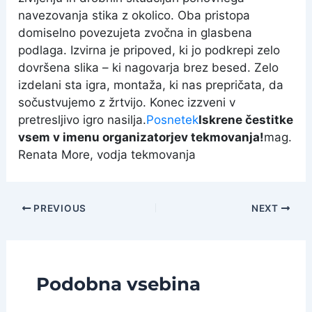
navezovanja stika z okolico. Oba pristopa
domiselno povezujeta zvočna in glasbena
podlaga. Izvirna je pripoved, ki jo podkrepi zelo
dovršena slika – ki nagovarja brez besed. Zelo
izdelani sta igra, montaža, ki nas prepričata, da
sočustvujemo z žrtvijo. Konec izzveni v
pretresljivo igro nasilja.
Posnetek
Iskrene čestitke
vsem v imenu organizatorjev tekmovanja!
mag.
Renata More, vodja tekmovanja
Post
PREVIOUS
NEXT
navigation
Podobna vsebina