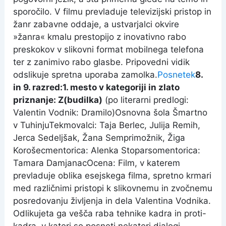
sporočilo. V filmu prevladuje televizijski pristop in
žanr zabavne oddaje, a ustvarjalci okvire
»žanra« kmalu prestopijo z inovativno rabo
preskokov v slikovni format mobilnega telefona
ter z zanimivo rabo glasbe. Pripovedni vidik
odslikuje spretna uporaba zamolka.
Posnetek
8.
in 9. razred:
1. mesto v kategoriji in zlato
priznanje:
Z(budilka)
(po literarni predlogi:
Valentin Vodnik: Dramilo)Osnovna šola Šmartno
v TuhinjuTekmovalci: Taja Berlec, Julija Remih,
Jerca Sedeljšak, Žana Semprimožnik, Žiga
Korošecmentorica: Alenka Stoparsomentorica:
Tamara DamjanacOcena: Film, v katerem
prevladuje oblika esejskega filma, spretno krmari
med različnimi pristopi k slikovnemu in zvočnemu
posredovanju življenja in dela Valentina Vodnika.
Odlikujeta ga vešča raba tehnike kadra in proti-