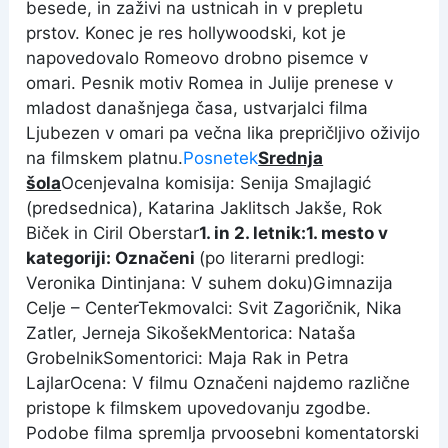
besede, in zaživi na ustnicah in v prepletu
prstov. Konec je res hollywoodski, kot je
napovedovalo Romeovo drobno pisemce v
omari. Pesnik motiv Romea in Julije prenese v
mladost današnjega časa, ustvarjalci filma
Ljubezen v omari pa večna lika prepričljivo oživijo
na filmskem platnu.
Posnetek
Srednja
šola
Ocenjevalna komisija: Senija Smajlagić
(predsednica), Katarina Jaklitsch Jakše, Rok
Biček in Ciril Oberstar
1. in 2. letnik:
1. mesto v
kategoriji: Označeni
(po literarni predlogi:
Veronika Dintinjana: V suhem doku)Gimnazija
Celje­ – CenterTekmovalci: Svit Zagoričnik, Nika
Zatler, Jerneja SikošekMentorica: Nataša
GrobelnikSomentorici: Maja Rak in Petra
LajlarOcena: V filmu Označeni najdemo različne
pristope k filmskem upovedovanju zgodbe.
Podobe filma spremlja prvoosebni komentatorski