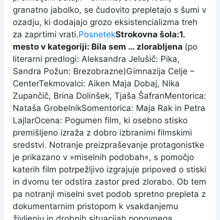
granatno jabolko, se čudovito prepletajo s šumi v
ozadju, ki dodajajo grozo eksistencializma treh
za zaprtimi vrati.
Posnetek
Strokovna šola:
1.
mesto v kategoriji: Bila sem … zlorabljena
(po
literarni predlogi: Aleksandra Jelušič: Pika,
Sandra Požun: Brezobrazne)Gimnazija Celje –
CenterTekmovalci: Aiken Maja Dobaj, Nika
Zupančič, Brina Dolinšek, Tjaša ŠafranMentorica:
Nataša GrobelnikSomentorica: Maja Rak in Petra
LajlarOcena: Pogumen film, ki osebno stisko
premišljeno izraža z dobro izbranimi filmskimi
sredstvi. Notranje preizpraševanje protagonistke
je prikazano v »miselnih podobah«, s pomočjo
katerih film potrpežljivo izgrajuje pripoved o stiski
in dvomu ter odstira zastor pred zlorabo. Ob tem
pa notranji miselni svet podob spretno prepleta z
dokumentarnim pristopom k vsakdanjemu
življenju in drobnih situacijah ponovnega