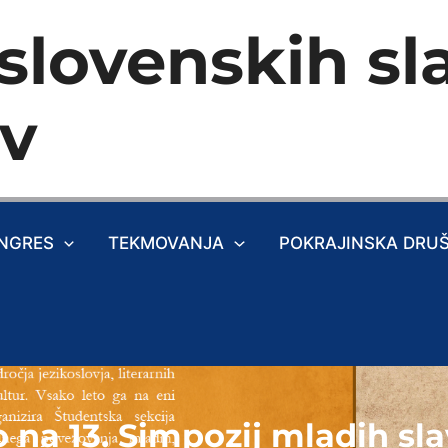
slovenskih sla
ev
NGRES
TEKMOVANJA
POKRAJINSKA DRU
o na 13. Simpozij mladih sla