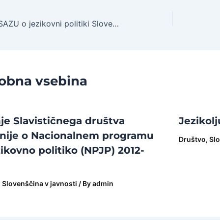
Anketa ZRC SAZU o jezikovni politiki Slovenščina danes
obna vsebina
e Slavističnega društva
Jezikol
nije o Nacionalnem programu
Društvo
,
Slo
zikovno politiko (NPJP) 2012-
,
Slovenščina v javnosti
/ By
admin