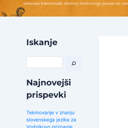
Iskanje
I
š
č
i
Najnovejši
prispevki
Tekmovanje v znanju
slovenskega jezika za
Vodnikovo priznanje