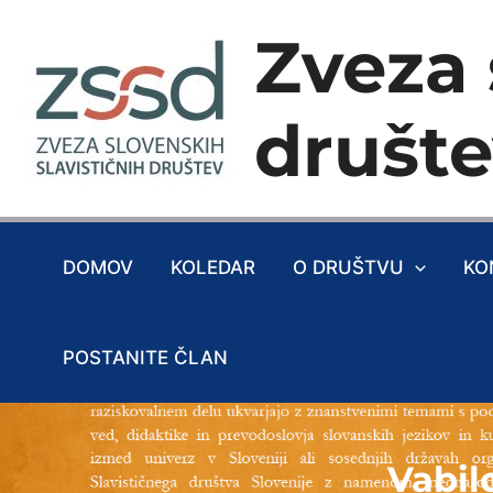
Skip
Zveza 
to
content
društ
DOMOV
KOLEDAR
O DRUŠTVU
KO
POSTANITE ČLAN
Vabil