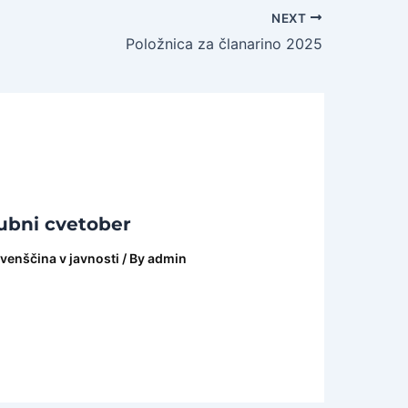
NEXT
Položnica za članarino 2025
jubni cvetober
venščina v javnosti
/ By
admin