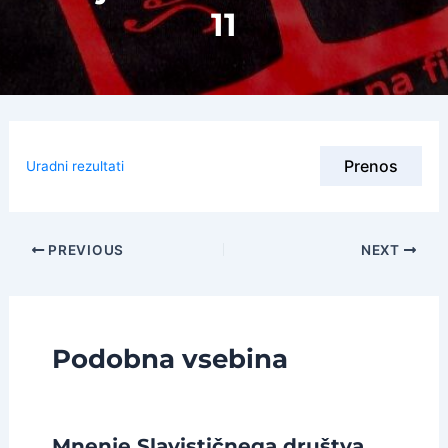
11
Prenos
Uradni rezultati
Post
PREVIOUS
NEXT
navigation
Podobna vsebina
Mnenje Slavističnega društva