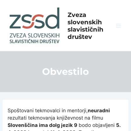
Skip
to
Zveza
content
slovenskih
slavističnih
Mai
društev
Men
Obvestilo
Spoštovani tekmovalci in mentorji,
neuradni
rezultati tekmovanja književnost na filmu
Slovenščina ima dolg jezik 9
bodo objavljeni
5.