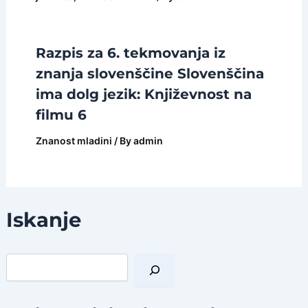
Razpis za 6. tekmovanja iz
znanja slovenščine Slovenščina
ima dolg jezik: Književnost na
filmu 6
Znanost mladini
/ By
admin
Iskanje
I
š
č
i