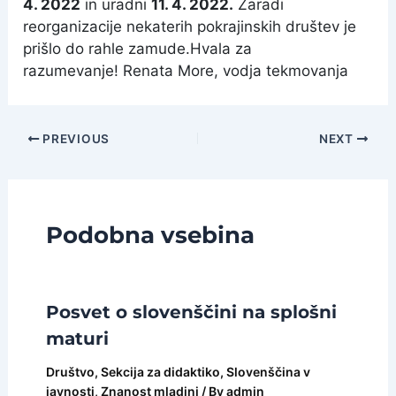
4. 2022
in uradni
11. 4. 2022.
Zaradi
reorganizacije nekaterih pokrajinskih društev je
prišlo do rahle zamude.Hvala za
razumevanje! Renata More, vodja tekmovanja
Post
PREVIOUS
NEXT
navigation
Podobna vsebina
Posvet o slovenščini na splošni
maturi
Društvo
,
Sekcija za didaktiko
,
Slovenščina v
javnosti
,
Znanost mladini
/ By
admin