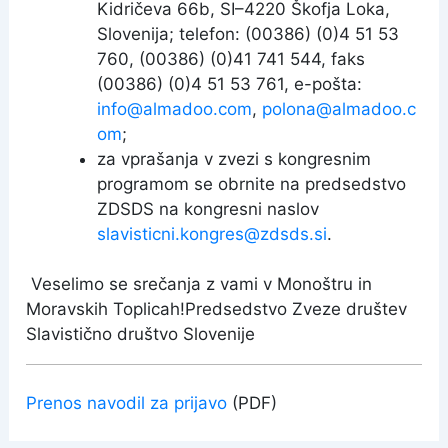
Kidričeva 66b, SI–4220 Škofja Loka,
Slovenija; telefon: (00386) (0)4 51 53
760, (00386) (0)41 741 544, faks
(00386) (0)4 51 53 761, e-pošta:
info@almadoo.com
,
polona@almadoo.c
om
;
za vprašanja v zvezi s kongresnim
programom se obrnite na predsedstvo
ZDSDS na kongresni naslov
slavisticni.kongres@zdsds.si
.
Veselimo se srečanja z vami v Monoštru in
Moravskih Toplicah!Predsedstvo Zveze društev
Slavistično društvo Slovenije
Prenos navodil za prijavo
(PDF)