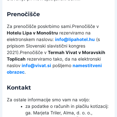
Prenočišče
Za prenočišče poskrbimo sami.Prenočišče v
Hotelu Lipa v Monoštru
rezerviramo na
elektronskem naslovu:
info@lipahotel.hu
(s
pripisom Slovenski slavistični kongres
2021).Prenočišče v
Termah Vivat v Moravskih
Toplicah
rezerviramo tako, da na elektronski
naslov
info@vivat.si
pošljemo
namestitveni
obrazec
.
Kontakt
Za ostale informacije smo vam na voljo:
za podatke o računih in plačilu kotizacij:
ga. Marjeta Triler, Alma, d. o. o.,