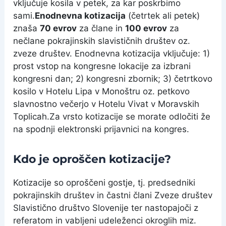
vključuje kosila v petek, za kar poskrbimo
sami.
Enodnevna kotizacija
(četrtek ali petek)
znaša
7
0 evrov
za člane in
100 evrov
za
nečlane pokrajinskih slavističnih društev oz.
zveze društev. Enodnevna kotizacija vključuje: 1)
prost vstop na kongresne lokacije za izbrani
kongresni dan; 2) kongresni zbornik; 3) četrtkovo
kosilo v Hotelu Lipa v Monoštru oz. petkovo
slavnostno večerjo v Hotelu Vivat v Moravskih
Toplicah.Za vrsto kotizacije se morate odločiti že
na spodnji elektronski prijavnici na kongres.
Kdo je oproščen kotizacije?
Kotizacije so oproščeni gostje, tj. predsedniki
pokrajinskih društev in častni člani Zveze društev
Slavistično društvo Slovenije ter nastopajoči z
referatom in vabljeni udeleženci okroglih miz.