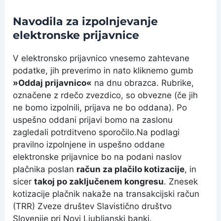
Navodila za izpolnjevanje
elektronske prijavnice
V elektronsko prijavnico vnesemo zahtevane
podatke, jih preverimo in nato kliknemo gumb
»Oddaj prijavnico«
na dnu obrazca. Rubrike,
označene z rdečo zvezdico, so obvezne (če jih
ne bomo izpolnili, prijava ne bo oddana). Po
uspešno oddani prijavi bomo na zaslonu
zagledali potrditveno sporočilo.Na podlagi
pravilno izpolnjene in uspešno oddane
elektronske prijavnice bo na podani naslov
plačnika poslan
račun za plačilo kotizacije
, in
sicer
takoj po zaključenem kongresu
. Znesek
kotizacije plačnik nakaže na transakcijski račun
(TRR) Zveze društev Slavistično društvo
Slovenije pri Novi Ljubljanski banki.