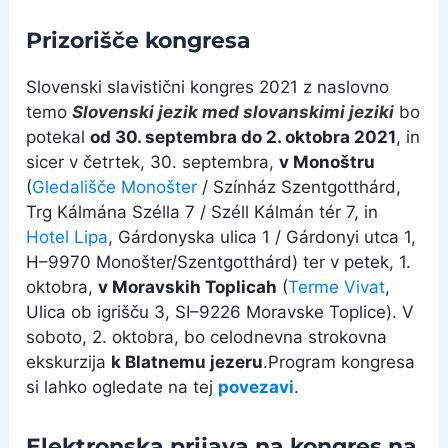
Prizorišče kongresa
Slovenski slavistični kongres 2021 z naslovno
temo
Slovenski jezik med slovanskimi jeziki
bo
potekal
od 30. septembra do 2. oktobra 2021
, in
sicer v četrtek, 30. septembra,
v Monoštru
(
Gledališče Monošter
/ Színház Szentgotthárd,
Trg Kálmána Szélla 7 / Széll Kálmán tér 7, in
Hotel Lipa
, Gárdonyska ulica 1 / Gárdonyi utca 1,
H–9970 Monošter/Szentgotthárd) ter v petek, 1.
oktobra,
v Moravskih Toplicah
(
Terme Vivat
,
Ulica ob igrišču 3, SI–9226 Moravske Toplice). V
soboto, 2. oktobra, bo celodnevna strokovna
ekskurzija
k Blatnemu jezeru
.Program kongresa
si lahko ogledate na tej
povezavi
.
Elektronska prijava na kongres na