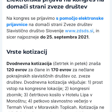
domači strani zveze društev
Na kongres se prijavimo
s pomočjo elektronske
prijavnice
na domači strani Zveze društev
Slavistično društvo Slovenije
www.zdsds.si
, in
sicer najpozneje
do 25. septembra 2021
.
Vrste kotizacij
Dvodnevna kotizacija
(četrtek in petek) znaša
120 evrov
za člane in
170 evrov
za nečlane
pokrajinskih slavističnih društev oz. zveze
društev. Dvodnevna kotizacija vključuje: 1) prost
vstop na kongresne lokacije; 2) kongresni
zbornik; 3) četrtkovo kosilo v Hotelu Lipa v
Monoštru; 4) petkovo slavnostno večerjo v
Termah Vivat v Moravskih Toplicah. Kotizacija ne