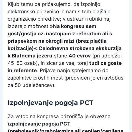
Kljub temu pa pričakujemo, da izpolnijo
elektronsko prijavnico in nam s tem olajšajo
organizacijo prireditve; v ustrezni rubriki naj
izberejo možnost
»
Na kongresu sem
gost/gostja
oz. nastopam z referatom ali s
prispevkom na okrogli mizi
(brez plačila
kotizacije)
«
.
Celodnevna strokovna ekskurzija
k Blatnemu jezeru
stane
40
evrov
(pri udeležbi
45–50 oseb), in sicer za vse, torej
tudi za goste
in referente
. Prijave nanjo sprejemamo do
zapolnitve prostih mest (predviden je en avtobus
za 50 udeležencev).
Izpolnjevanje pogoja PCT
Za vstop na kongresa prizorišča je obvezno
izpolnjevanje pogoja PCT
(prebolevnik/prebolevnica ali cepljen/cepljena