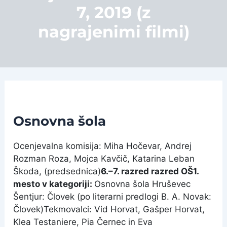
7, 2019 (z
nagrajenimi filmi)
Osnovna šola
Ocenjevalna komisija: Miha Hočevar, Andrej
Rozman Roza, Mojca Kavčič, Katarina Leban
Škoda, (predsednica)
6.–7. razred razred OŠ
1.
mesto v kategoriji:
Osnovna šola Hruševec
Šentjur: Človek (po literarni predlogi B. A. Novak:
Človek)
Tekmovalci: Vid Horvat, Gašper Horvat,
Klea Testaniere, Pia Černec in Eva