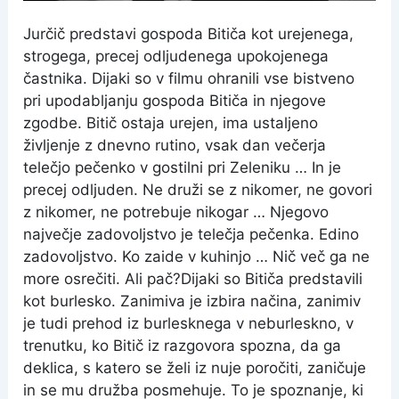
Jurčič predstavi gospoda Bitiča kot urejenega,
strogega, precej odljudenega upokojenega
častnika. Dijaki so v filmu ohranili vse bistveno
pri upodabljanju gospoda Bitiča in njegove
zgodbe. Bitič ostaja urejen, ima ustaljeno
življenje z dnevno rutino, vsak dan večerja
telečjo pečenko v gostilni pri Zeleniku … In je
precej odljuden. Ne druži se z nikomer, ne govori
z nikomer, ne potrebuje nikogar … Njegovo
največje zadovoljstvo je telečja pečenka. Edino
zadovoljstvo. Ko zaide v kuhinjo … Nič več ga ne
more osrečiti. Ali pač?Dijaki so Bitiča predstavili
kot burlesko. Zanimiva je izbira načina, zanimiv
je tudi prehod iz burlesknega v neburleskno, v
trenutku, ko Bitič iz razgovora spozna, da ga
deklica, s katero se želi iz nuje poročiti, zaničuje
in se mu družba posmehuje. To je spoznanje, ki