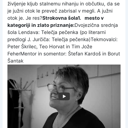
življenje kljub stalnemu nihanju in občutku, da se
je južni otok le preveč zabrisal v megli. A južni
otok je. Je res?
Strokovna šola
1.
mesto v
kategoriji in zlato priznanje:
Dvojezična srednja
šola Lendava: Telečja pečenka (po literarni
predlogi J. Jurčiča: Telečja pečenka)
Tekmovalci:
Peter Škrilec, Teo Horvat in Tim Jože
Feher
Mentor in somentor: Štefan Kardoš in Borut
Šantak