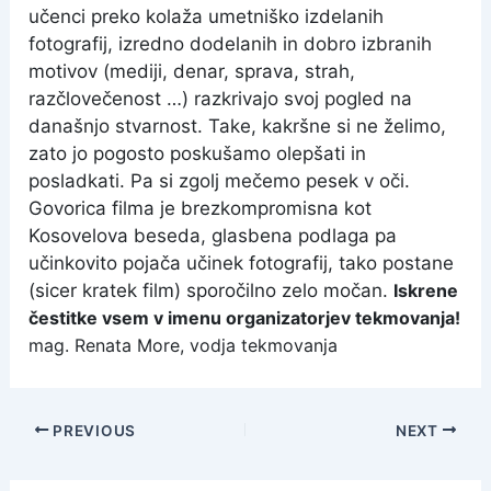
učenci preko kolaža umetniško izdelanih
fotografij, izredno dodelanih in dobro izbranih
motivov (mediji, denar, sprava, strah,
razčlovečenost …) razkrivajo svoj pogled na
današnjo stvarnost. Take, kakršne si ne želimo,
zato jo pogosto poskušamo olepšati in
posladkati. Pa si zgolj mečemo pesek v oči.
Govorica filma je brezkompromisna kot
Kosovelova beseda, glasbena podlaga pa
učinkovito pojača učinek fotografij, tako postane
(sicer kratek film) sporočilno zelo močan.
Iskrene
čestitke vsem v imenu organizatorjev tekmovanja!
mag. Renata More, vodja tekmovanja
Post
PREVIOUS
NEXT
navigation