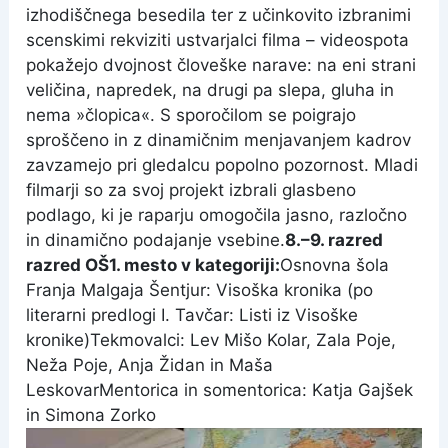
izhodiščnega besedila ter z učinkovito izbranimi
scenskimi rekviziti ustvarjalci filma – videospota
pokažejo dvojnost človeške narave: na eni strani
veličina, napredek, na drugi pa slepa, gluha in
nema »člopica«. S sporočilom se poigrajo
sproščeno in z dinamičnim menjavanjem kadrov
zavzamejo pri gledalcu popolno pozornost. Mladi
filmarji so za svoj projekt izbrali glasbeno
podlago, ki je raparju omogočila jasno, razločno
in dinamično podajanje vsebine.
8.–9. razred
razred OŠ
1. mesto v kategoriji:
Osnovna šola
Franja Malgaja Šentjur: Visoška kronika (po
literarni predlogi I. Tavčar: Listi iz Visoške
kronike)
Tekmovalci: Lev Mišo Kolar, Zala Poje,
Neža Poje, Anja Židan in Maša
Leskovar
Mentorica in somentorica: Katja Gajšek
in Simona Zorko