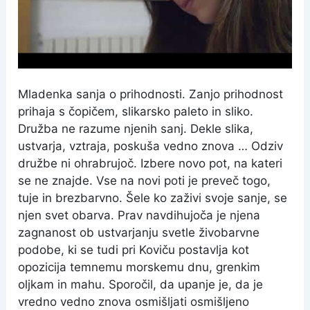
Mladenka sanja o prihodnosti. Zanjo prihodnost
prihaja s čopičem, slikarsko paleto in sliko.
Družba ne razume njenih sanj. Dekle slika,
ustvarja, vztraja, poskuša vedno znova … Odziv
družbe ni ohrabrujoč. Izbere novo pot, na kateri
se ne znajde. Vse na novi poti je preveč togo,
tuje in brezbarvno. Šele ko zaživi svoje sanje, se
njen svet obarva. Prav navdihujoča je njena
zagnanost ob ustvarjanju svetle živobarvne
podobe, ki se tudi pri Koviču postavlja kot
opozicija temnemu morskemu dnu, grenkim
oljkam in mahu. Sporočil, da upanje je, da je
vredno vedno znova osmišljati osmišljeno