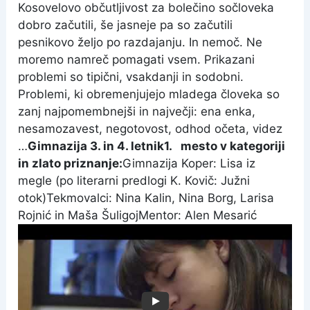
Kosovelovo občutljivost za bolečino sočloveka
dobro začutili, še jasneje pa so začutili
pesnikovo željo po razdajanju. In nemoč. Ne
moremo namreč pomagati vsem. Prikazani
problemi so tipični, vsakdanji in sodobni.
Problemi, ki obremenjujejo mladega človeka so
zanj najpomembnejši in največji: ena enka,
nesamozavest, negotovost, odhod očeta, videz
…
Gimnazija 3. in 4. letnik
1.
mesto v kategoriji
in zlato priznanje:
Gimnazija Koper: Lisa iz
megle (po literarni predlogi K. Kovič: Južni
otok)
Tekmovalci: Nina Kalin, Nina Borg, Larisa
Rojnić in Maša Šuligoj
Mentor: Alen Mesarić