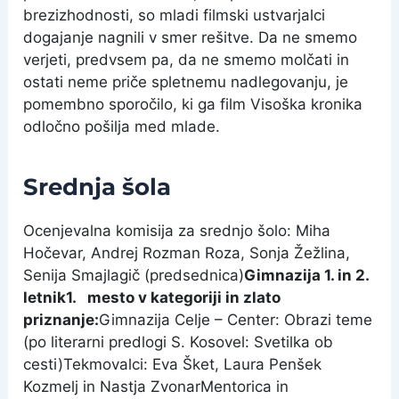
brezizhodnosti, so mladi filmski ustvarjalci
dogajanje nagnili v smer rešitve. Da ne smemo
verjeti, predvsem pa, da ne smemo molčati in
ostati neme priče spletnemu nadlegovanju, je
pomembno sporočilo, ki ga film Visoška kronika
odločno pošilja med mlade.
Srednja šola
Ocenjevalna komisija za srednjo šolo: Miha
Hočevar, Andrej Rozman Roza, Sonja Žežlina,
Senija Smajlagič (predsednica)
Gimnazija 1. in 2.
letnik
1.
mesto v kategoriji in zlato
priznanje:
Gimnazija Celje – Center: Obrazi teme
(po literarni predlogi S. Kosovel: Svetilka ob
cesti)
Tekmovalci: Eva Šket, Laura Penšek
Kozmelj in Nastja Zvonar
Mentorica in