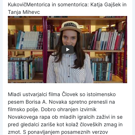
Kukovič
Mentorica in somentorica: Katja Gajšek in
Tanja Mihevc
Mladi ustvarjalci filma Človek so istoimensko
pesem Borisa A. Novaka spretno prenesli na
filmsko polje. Dobro ohranjen izvirnik
Novakovega rapa ob mladih igralcih zaživi in se
pred gledalci zariše kot kolaž človeških zmag in
zmot. S ponavljanjem posameznih verzov