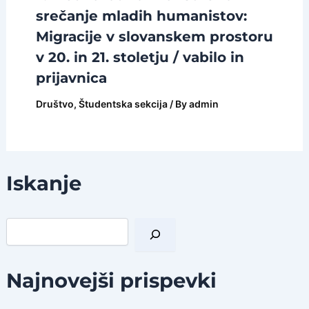
srečanje mladih humanistov:
Migracije v slovanskem prostoru
v 20. in 21. stoletju / vabilo in
prijavnica
Društvo
,
Študentska sekcija
/ By
admin
Iskanje
I
š
č
i
Najnovejši prispevki