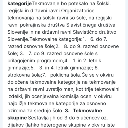
kategorije
Tekmovanje bo potekalo na šolski,
regijski in državni ravni.Organizatorice
tekmovanja na šolski ravni so šole, na regijski
ravni pokrajinska društva Slavističnega društva
Slovenije in na državni ravni Slavistično društvo
Slovenije.
Tekmovalne kategorije:
1. 6. do 7.
razred osnovne šole;
2. 8. do 9. razred osnovne
šole;
3. 7. do 9. razred osnovne šole s
prilagojenim programom;
4. 1. in 2. letnik
gimnazije;
5. 3. in 4. letnik gimnazije;
6.
strokovna šola;7. poklicna šola.Če se v okviru
določene tekmovalne kategorije na tekmovanje
na državni ravni uvrstijo manj kot trije tekmovalni
izdelki, jih ocenjevalna komisija oceni v okviru
najbližje tekmovalne kategorije za osnovno
oziroma za srednjo šolo.
3. Tekmovalne
skupine
Sestavlja jih od 3 do 5 učencev oz.
dijakov (lahko heterogene skupine v okviru iste