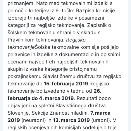
priznanjem. Nato med tekmovalnimi izdelki s
pomočjo kriterijev iz 9. točke Razpisa komisije
izberejo tri najboljše izdelke v posamezni
kategoriji za regijsko tekmovanje. Zapisnik o
šolskem tekmovanju shranijo v skladu s
Pravilnikom tekmovanja.
Regijsko
tekmovanje
Šolske tekmovalne komisije pošljejo
prijavnice in izdelke z dokumentacijo in opisnimi
ocenami največ treh najboljših tekmovalnih
skupin iz vsake kategorije pristojnemu
pokrajinskemu Slavističnemu društvu za regijsko
tekmovanje do
15. februarja 2019
.
Regijsko
tekmovanje bo izvedeno v tednu od
26.
februarja do 4. marca 2019
. Rezultati bodo
objavljeni na spletni Slavističnega društva
Slovenije, Sekcije Znanost mladini,
7. marca
2019
(neuradni) in
13. marca 2019
(uradni). V
regijskih ocenjevalnih komisijah sodelujejo trije