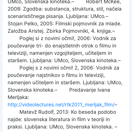
UMco, Slovenska kinoteka.– Robert McKee,
2008: Zgodba: substanca, struktura, stil, načela
scenarističnega pisanja. Ljubljana: UMco.–
Stojan Pelko, 2005: Filmski pojmovnik za mlade.
Založba Aristej. Zbirka Pojmovniki, 4. knjiga.–
Poglej si z novimi očmi!, 2006: Vodnik za
poučevanje tri- do enajstletnih otrok o filmu in
televiziji, namenjen vzgojiteljem, učiteljem in
staršem. Ljubljana: UMco, Slovenska kinoteka.–
Poglej s z novimi očmi! 2, 2006: Vodnik za
poučevanje najstnikov o filmu in televiziji,
namenjen učiteljem in staršem. Ljubljana: UMco,
Slovenska kinoteka.– Predavanje Ivana
Merljaka:
http://videolectures.net/rtk2011_merljak_film/
–
Matevž Rudolf, 2013: Ko beseda podobo
najde: slovenska literatura in film v teoriji in
praksi. Ljubljana: UMco, Slovenska kinoteka.
–