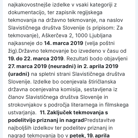
najkakovostnejše izdelke v vsaki kategoriji z
dokumentacijo, ter zapisnik regijskega
tekmovanja na državno tekmovanje, na naslov
Slavističnega društva Slovenije (s pripisom: Za
tekmovanje), Aškerčeva 2, 1000 Ljubljana
najkasneje do
14. marca 2019
(velja poštni
žig).
Državno tekmovanje bo izvedeno v času od
19. do 22. marca 2019
. Rezultati bodo objavljeni
27. marca 2019 (neuradni) in 2. aprila 2019
(uradni)
na spletni strani Slavističnega društva
Slovenije. Izdelke bo ocenjevala štiričlanska
državna ocenjevalna komisija, sestavljena iz
članov Slavističnega društva Slovenije in
strokovnjakov s področja literarnega in filmskega
ustvarjanja.
11. Zaključek tekmovanja s
podelitvijo priznanj in nagrad
Predstavitve
najboljših izdelkov ter podelitev priznanj in
nagrad tekmovanja bo v
petek, 19. aprila