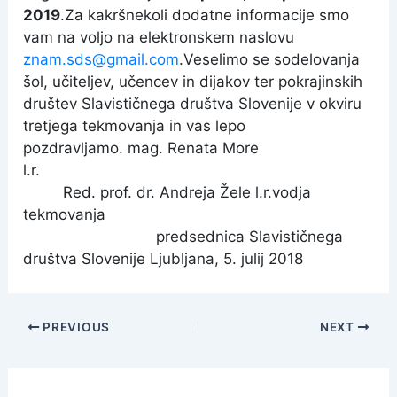
2019
.Za kakršnekoli dodatne informacije smo
vam na voljo na elektronskem naslovu
znam.sds@gmail.com
.Veselimo se sodelovanja
šol, učiteljev, učencev in dijakov ter pokrajinskih
društev Slavističnega društva Slovenije v okviru
tretjega tekmovanja in vas lepo
pozdravljamo.
mag. Renata More
l.r.
Red. prof. dr. Andreja Žele l.r.
vodja
tekmovanja
predsednica Slavističnega
društva Slovenije Ljubljana, 5. julij 2018
Post
PREVIOUS
NEXT
navigation