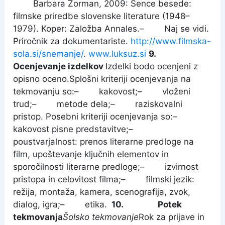
Barbara Zorman, 2009: Sence besede:
filmske priredbe slovenske literature (1948–
1979). Koper: Založba Annales.
–
Naj se vidi.
Priročnik za dokumentariste.
http://www.filmska-
sola.si/snemanje/
.
www.luksuz.si
9.
Ocenjevanje izdelkov
Izdelki bodo ocenjeni z
opisno oceno.
Splošni kriteriji ocenjevanja na
tekmovanju so:– kakovost;– vloženi
trud;– metode dela;– raziskovalni
pristop. Posebni kriteriji ocenjevanja so:–
kakovost pisne predstavitve;–
poustvarjalnost: prenos literarne predloge na
film, upoštevanje ključnih elementov in
sporočilnosti literarne predloge;
– izvirnost
pristopa in celovitost filma;
– filmski jezik:
režija, montaža, kamera, scenografija, zvok,
dialog, igra;– etika.
10. Potek
tekmovanja
Šolsko tekmovanje
Rok za prijave in