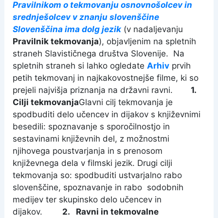
Pravilnikom o tekmovanju osnovnošolcev in
srednješolcev v znanju slovenščine
Slovenščina ima dolg jezik
(v nadaljevanju
Pravilnik tekmovanja
), objavljenim na spletnih
straneh Slavističnega društva Slovenije. Na
spletnih straneh si lahko ogledate
Arhiv
prvih
petih tekmovanj in najkakovostnejše filme, ki so
prejeli najvišja priznanja na državni ravni.
1.
Cilji tekmovanja
Glavni cilj tekmovanja je
spodbuditi delo učencev in dijakov s književnimi
besedili: spoznavanje s sporočilnostjo in
sestavinami književnih del, z možnostmi
njihovega poustvarjanja in s prenosom
književnega dela v filmski jezik. Drugi cilji
tekmovanja so: spodbuditi ustvarjalno rabo
slovenščine, spoznavanje in rabo sodobnih
medijev ter skupinsko delo učencev in
dijakov.
2. Ravni in tekmovalne