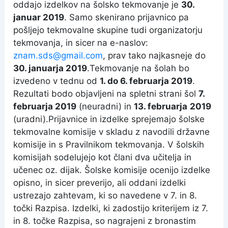
oddajo izdelkov na šolsko tekmovanje je
30.
januar 2019
. Samo skenirano prijavnico pa
pošljejo tekmovalne skupine tudi organizatorju
tekmovanja, in sicer na e-naslov:
znam.sds@gmail.com
, prav tako najkasneje do
30. januarja 2019
.
Tekmovanje na šolah bo
izvedeno v tednu od
1. do 6. februarja 2019
.
Rezultati bodo objavljeni na spletni strani šol
7.
februarja 2019
(neuradni) in
13. februarja
2019
(uradni).
Prijavnice in izdelke sprejemajo šolske
tekmovalne komisije v skladu z navodili državne
komisije in s Pravilnikom tekmovanja. V šolskih
komisijah sodelujejo kot člani dva učitelja in
učenec oz. dijak. Šolske komisije ocenijo izdelke
opisno, in sicer preverijo, ali oddani izdelki
ustrezajo zahtevam, ki so navedene v 7. in 8.
točki Razpisa. Izdelki, ki zadostijo kriterijem iz 7.
in 8. točke Razpisa, so nagrajeni z bronastim