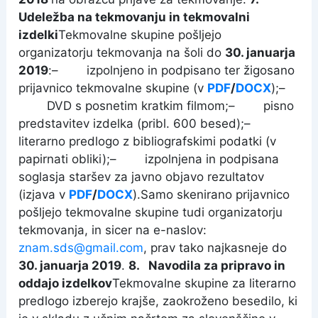
Udeležba na tekmovanju in tekmovalni
izdelki
Tekmovalne skupine pošljejo
organizatorju tekmovanja na šoli do
30. januarja
2019
:– izpolnjeno in podpisano ter žigosano
prijavnico tekmovalne skupine (v
PDF
/
DOCX
);
–
DVD s posnetim kratkim filmom;
–
pisno
predstavitev izdelka (pribl. 600 besed);
–
literarno predlogo z bibliografskimi podatki (v
papirnati obliki);– izpolnjena in podpisana
soglasja staršev za javno objavo rezultatov
(izjava v
PDF
/
DOCX
).Samo skenirano prijavnico
pošljejo tekmovalne skupine tudi organizatorju
tekmovanja, in sicer na e-naslov:
znam.sds@gmail.com
, prav tako najkasneje do
30. januarja 2019
.
8. Navodila za pripravo in
oddajo izdelkov
Tekmovalne skupine za literarno
predlogo izberejo krajše, zaokroženo besedilo, ki