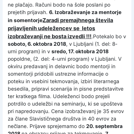
ne plačajo. Računi bodo na šole poslani po
prejetih prijavah.
6. Izobraževanje za mentorje
Zaradi premajhnega števila
in somentorje
prijavljenih udeležencev se letos
izobraževanji ne bosta izvedli !!!
.Potekalo bo v
soboto, 6. oktobra 2018
, v Ljubljani (1. del: 8-
urni program) in v
sredo, 17. oktobra 2018
popoldne, (2. del: 4-urni program) v Ljubljani. V
okviru predavanj in delavnic bodo mentorji in
somentorji pridobili ustrezne informacije o
poteku in vsebini tekmovanja, izbiri literarnega
besedila, pripravi scenarija in pisne predstavitve
ter kratkega filma. Udeleženci bodo prejeli
potrdilo o udeležbi na seminarju, ki se upošteva
pri napredovanju. Cena izobraževanj je 35 evrov
za člane Slavističnega društva in 40 evrov za
nečlane. Prijave sprejemamo do
20. septembra
2018
na obrazcu prijave za tekmovanje.
7.