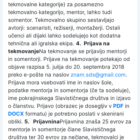
tekmovalne kategorije) za posamezno
tekmovalno kategorijo, mentor, lahko tudi
somentor. Tekmovalno skupino sestavljajo
avtorji: scenaristi, režiserji, montažerji. Ostali
učenci ali dijaki lahko sodelujejo kot dodatna
tehnična ali igralska ekipa.
4. Prijava na
tekmovanje
Na tekmovanje se prijavijo mentorji
in somentorji. Prijave na tekmovanje potekajo od
objave razpisa 5. julija do 20. septembra 2018
preko e-pošte na naslov
znam.sds@gmail.com
.
Prijava mora vsebovati ime in naslov šole,
podatke mentorja in somentorja (če ta sodeluje),
ime pokrajinskega Slavističnega društva in izjavo
o članstvu. Prijavo (obrazec je dosegljiv v
PDF
in
DOCX
formatu) je potrebno poslati v skenirani
obliki.
5. Prijavnina
Prijavnina znaša 25 evrov za
mentorje in somentorje člane Slavističnega
društva ter 30 evrov za nečlane, tekmovalci je