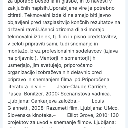
za uporabo besedila in glasbe, in to navesti v
zaključnih napisih.
Uporabljene vire je potrebno
citirati.
Tekmovalni izdelki ne smejo biti javno
objavljeni pred razglasitvijo končnih rezultatov na
državni ravni.Učenci oziroma dijaki morajo
tekmovalni izdelek, tj. film in pisno predstavitev,
v celoti pripraviti sami, tudi snemanje in
montažo, brez profesionalnih sodelavcev (izjava
na prijavnici). Mentorji in somentorji jih
usmerjajo, jim svetujejo, priporočamo
organizacijo izobraževalnih delavnic pred
pripravo in snemanjem filma ipd.
Priporočena
literatura in viri:
– Jean-Claude Carrière,
Pascal Bonitzer, 2000: Scenaristova vadnica.
Ljubljana: Cankarjeva založba.
– Louis
Giannetti, 2008: Razumeti film. Ljubljana: UMco,
Slovenska kinoteka.
– Elliot Grove, 2010: 130
projektov za uvod v snemanje filmov. Ljubljana: