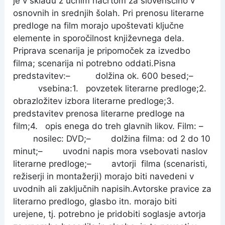
je v skladu z učnim načrtom za slovenščino v
osnovnih in srednjih šolah. Pri prenosu literarne
predloge na film morajo upoštevati ključne
elemente in sporočilnost književnega dela.
Priprava scenarija je pripomoček za izvedbo
filma; scenarija ni potrebno oddati.
Pisna
predstavitev:
– dolžina ok. 600 besed;
–
vsebina:1. povzetek literarne predloge;2.
obrazložitev izbora literarne predloge;3.
predstavitev prenosa literarne predloge na
film;
4. opis enega do treh glavnih likov.
Film:
–
nosilec: DVD;
– dolžina filma: od 2 do 10
minut;
– uvodni napis mora vsebovati naslov
literarne predloge;– avtorji filma (scenaristi,
režiserji in montažerji) morajo biti navedeni v
uvodnih ali zaključnih napisih.Avtorske pravice za
literarno predlogo, glasbo itn. morajo biti
urejene, tj. potrebno je pridobiti soglasje avtorja