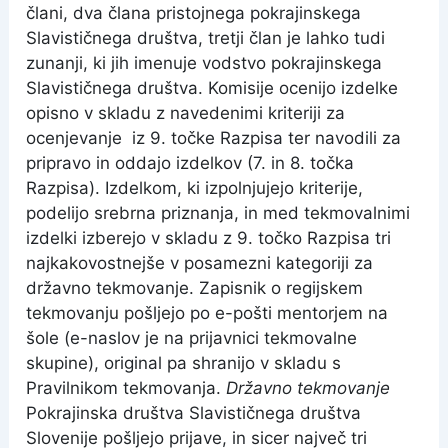
člani, dva člana pristojnega pokrajinskega
Slavističnega društva, tretji član je lahko tudi
zunanji, ki jih imenuje vodstvo pokrajinskega
Slavističnega društva. Komisije ocenijo izdelke
opisno v skladu z navedenimi kriteriji za
ocenjevanje iz 9. točke Razpisa ter navodili za
pripravo in oddajo izdelkov (7. in 8. točka
Razpisa). Izdelkom, ki izpolnjujejo kriterije,
podelijo srebrna priznanja, in med tekmovalnimi
izdelki izberejo v skladu z 9. točko Razpisa tri
najkakovostnejše v posamezni kategoriji za
državno tekmovanje.
Zapisnik o regijskem
tekmovanju pošljejo po e-pošti mentorjem na
šole (e-naslov je na prijavnici tekmovalne
skupine), original pa shranijo v skladu s
Pravilnikom tekmovanja.
Državno tekmovanje
Pokrajinska društva Slavističnega društva
Slovenije pošljejo prijave, in sicer največ tri